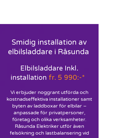
ELEKTRIKER RÅSUNDA
-
RING
010-148 7138
Smidig installation av
elbilsladdare i Råsunda
Elbilsladdare Inkl.
installation
fr. 5 990:-*
Vi erbjuder noggrant utförda och
kostnadseffektiva installationer samt
byten av laddboxar för elbilar –
anpassade för privatpersoner,
företag och olika verksamheter.
Råsunda Elektriker utför även
felsökning och lastbalansering vid