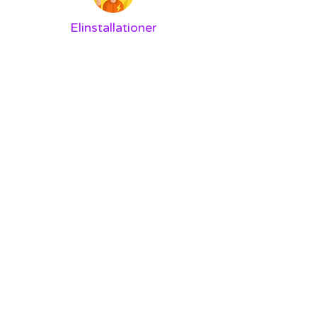
Elinstallationer
Våra elinstallationer följer inte bara
branschstandarden för vi vet att
noggrannhet och stil gör stor
skillnad för dig som kund hos oss.
När vi är klara hos dig kommer
resultatet att vara Säkert, Snyggt
och Hållbart.
BOKA EN TID