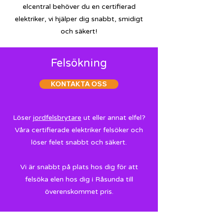
elcentral behöver du en certifierad
elektriker, vi hjälper dig snabbt, smidigt
och säkert!
Felsökning
KONTAKTA OSS
Löser
jordfelsbrytare
ut eller annat elfel?
Våra certifierade elektriker felsöker och
löser felet snabbt och säkert.
Vi är snabbt på plats hos dig för att
felsöka elen hos dig i Råsunda till
överenskommet pris.